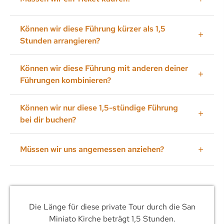
Nein, der Eintritt ist frei.
Können wir diese Führung kürzer als 1,5
Stunden arrangieren?
Natürlich können Sie es und der Preis wird neu
Können wir diese Führung mit anderen deiner
berechnet. Alle meine Touren sind
Führungen kombinieren?
maßgeschneidert.
Ja, klar.
Können wir nur diese 1,5-stündige Führung
bei dir buchen?
Ja, aber es wäre toll, wenn Sie es zusammen mit
Müssen wir uns angemessen anziehen?
einer anderen Führung buchen würden. Vielleicht
mit dem Stadtrundgang?
Ja, die Beine bis zum Knie und die Schultern
müssen bedeckt sein.
Die Länge für diese private Tour durch die San
Miniato Kirche beträgt 1,5 Stunden.