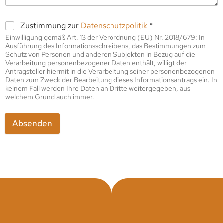
Zustimmung zur
Datenschutzpolitik
*
Einwilligung gemäß Art. 13 der Verordnung (EU) Nr. 2018/679: In
Ausführung des Informationsschreibens, das Bestimmungen zum
Schutz von Personen und anderen Subjekten in Bezug auf die
Verarbeitung personenbezogener Daten enthält, willigt der
Antragsteller hiermit in die Verarbeitung seiner personenbezogenen
Daten zum Zweck der Bearbeitung dieses Informationsantrags ein. In
keinem Fall werden Ihre Daten an Dritte weitergegeben, aus
welchem Grund auch immer.
Absenden